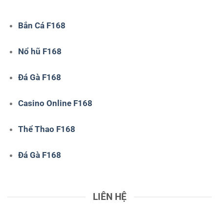
Bắn Cá F168
Nổ hũ F168
Đá Gà F168
Casino Online F168
Thể Thao F168
Đá Gà F168
LIÊN HỆ