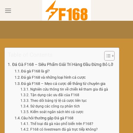
Bỏ
qua
nội
dung
Table of Contents
Đá Gà F168 – Siêu Phẩm Giải Trí Hàng Đầu Đừng Bỏ Lỡ
Đá gà F168 là gì?
Đá gà F168 và những loại hình cá cược
Đá gà F168 – Mẹo cá cược dễ thắng từ chuyên gia
Nghiên cứu thông tin về chiến kê tham gia đá gà
Tận dụng các ưu đãi của F168
Theo dõi bảng tỷ lệ cá cược liên tục
Sử dụng các công cụ phân tích
Kiểm soát ngân sách khi cá cược
Câu hỏi thường gặp Đá gà F168
Thể loại đá gà nào phổ biến trên F168?
F168 có livestream đá gà trực tiếp không?