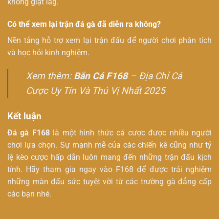
không giật lag.
Có thể xem lại trận đá gà đã diễn ra không?
Nền tảng hỗ trợ xem lại trận đấu để người chơi phân tích
và học hỏi kinh nghiệm.
Xem thêm:
Bắn Cá F168
– Địa Chỉ Cá
Cược Uy Tín Và Thú Vị Nhất 2025
Kết luận
Đá gà F168
là một hình thức cá cược được nhiều người
chơi lựa chọn. Sự mạnh mẽ của các chiến kê cũng như tỷ
lệ kèo cược hấp dẫn luôn mang đến những trận đấu kịch
tính. Hãy tham gia ngay vào F168 để được trải nghiệm
những màn đấu sức tuyệt vời từ các trường gà đẳng cấp
các bạn nhé.