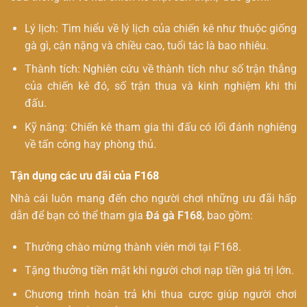
Lý lịch: Tìm hiểu về lý lịch của chiến kê như thuộc giống
gà gì, cận nặng và chiều cao, tuổi tác là bao nhiêu.
Thành tích: Nghiên cứu về thành tích như số trận thắng
của chiến kê đó, số trận thua và kinh nghiệm khi thi
đấu.
Kỹ năng: Chiến kê tham gia thi đấu có lối đánh nghiêng
về tấn công hay phòng thủ.
Tận dụng các ưu đãi của F168
Nhà cái luôn mang đến cho người chơi những ưu đãi hấp
dẫn để bạn có thể tham gia
Đá gà F168
, bao gồm:
Thưởng chào mừng thành viên mới tại F168.
Tặng thưởng tiền mặt khi người chơi nạp tiền giá trị lớn.
Chương trình hoàn trả khi thua cược giúp người chơi