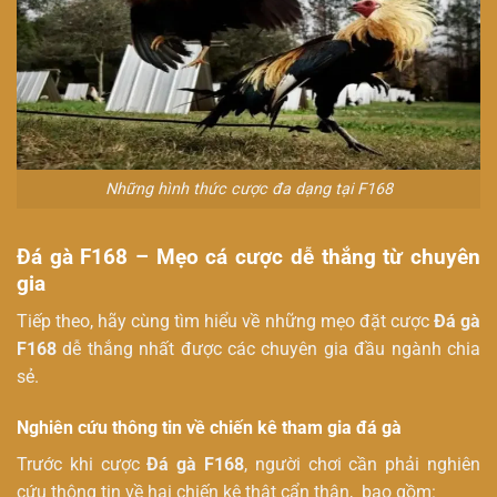
Những hình thức cược đa dạng tại F168
Đá gà F168 – Mẹo cá cược dễ thắng từ chuyên
gia
Tiếp theo, hãy cùng tìm hiểu về những mẹo đặt cược
Đá gà
F168
dễ thắng nhất được các chuyên gia đầu ngành chia
sẻ.
Nghiên cứu thông tin về chiến kê tham gia đá gà
Trước khi cược
Đá gà F168
, người chơi cần phải nghiên
cứu thông tin về hai chiến kê thật cẩn thận, bao gồm: