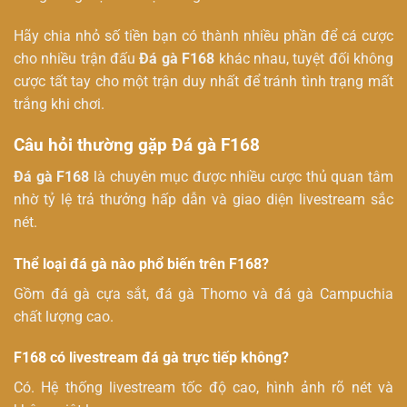
Hãy chia nhỏ số tiền bạn có thành nhiều phần để cá cược
cho nhiều trận đấu
Đá gà F168
khác nhau, tuyệt đối không
cược tất tay cho một trận duy nhất để tránh tình trạng mất
trắng khi chơi.
Câu hỏi thường gặp Đá gà F168
Đá gà F168
là chuyên mục được nhiều cược thủ quan tâm
nhờ tỷ lệ trả thưởng hấp dẫn và giao diện livestream sắc
nét.
Thể loại đá gà nào phổ biến trên F168?
Gồm đá gà cựa sắt, đá gà Thomo và đá gà Campuchia
chất lượng cao.
F168 có livestream đá gà trực tiếp không?
Có. Hệ thống livestream tốc độ cao, hình ảnh rõ nét và