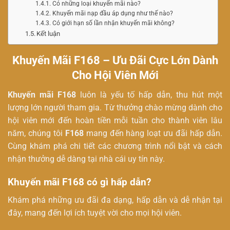
Có những loại khuyến mãi nào?
Khuyến mãi nạp đầu áp dụng như thế nào?
Có giới hạn số lần nhận khuyến mãi không?
Kết luận
Khuyến Mãi F168 – Ưu Đãi Cực Lớn Dành
Cho Hội Viên Mới
Khuyến mãi F168
luôn là yếu tố hấp dẫn, thu hút một
lượng lớn người tham gia. Từ thưởng chào mừng dành cho
hội viên mới đến hoàn tiền mỗi tuần cho thành viên lâu
năm, chúng tôi
F168
mang đến hàng loạt ưu đãi hấp dẫn.
Cùng khám phá chi tiết các chương trình nổi bật và cách
nhận thưởng dễ dàng tại nhà cái uy tín này.
Khuyến mãi F168 có gì hấp dẫn?
Khám phá những ưu đãi đa dạng, hấp dẫn và dễ nhận tại
đây, mang đến lợi ích tuyệt vời cho mọi hội viên.