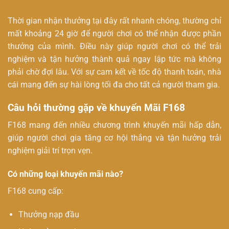
Thời gian nhận thưởng tại đây rất nhanh chóng, thường chỉ
mất khoảng 24 giờ để người chơi có thể nhận được phần
thưởng của mình. Điều này giúp người chơi có thể trải
nghiệm và tận hưởng thành quả ngay lập tức mà không
phải chờ đợi lâu. Với sự cam kết về tốc độ thanh toán, nhà
cái mang đến sự hài lòng tối đa cho tất cả người tham gia.
Câu hỏi thường gặp về khuyến Mãi F168
F168 mang đến nhiều chương trình khuyến mãi hấp dẫn,
giúp người chơi gia tăng cơ hội thắng và tận hưởng trải
nghiệm giải trí trọn vẹn.
Có những loại khuyến mãi nào?
F168 cung cấp:
Thưởng nạp đầu