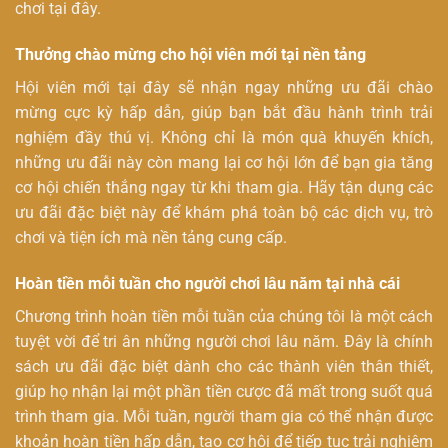
chơi tại đây.
Thưởng chào mừng cho hội viên mới tại nền tảng
Hội viên mới tại đây sẽ nhận ngay những ưu đãi chào
mừng cực kỳ hấp dẫn, giúp bạn bắt đầu hành trình trải
nghiệm đầy thú vị. Không chỉ là món quà khuyến khích,
những ưu đãi này còn mang lại cơ hội lớn để bạn gia tăng
cơ hội chiến thắng ngay từ khi tham gia. Hãy tận dụng các
ưu đãi đặc biệt này để khám phá toàn bộ các dịch vụ, trò
chơi và tiện ích mà nền tảng cung cấp.
Hoàn tiền mỗi tuần cho người chơi lâu năm tại nhà cái
Chương trình hoàn tiền mỗi tuần của chúng tôi là một cách
tuyệt vời để tri ân những người chơi lâu năm. Đây là chính
sách ưu đãi đặc biệt dành cho các thành viên thân thiết,
giúp họ nhận lại một phần tiền cược đã mất trong suốt quá
trình tham gia. Mỗi tuần, người tham gia có thể nhận được
khoản hoàn tiền hấp dẫn, tạo cơ hội để tiếp tục trải nghiệm