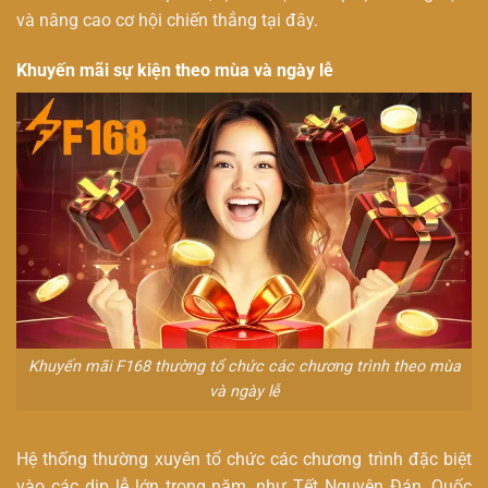
và nâng cao cơ hội chiến thắng tại đây.
Khuyến mãi sự kiện theo mùa và ngày lễ
Khuyến mãi F168 thường tổ chức các chương trình theo mùa
và ngày lễ
Hệ thống thường xuyên tổ chức các chương trình đặc biệt
vào các dịp lễ lớn trong năm, như Tết Nguyên Đán, Quốc